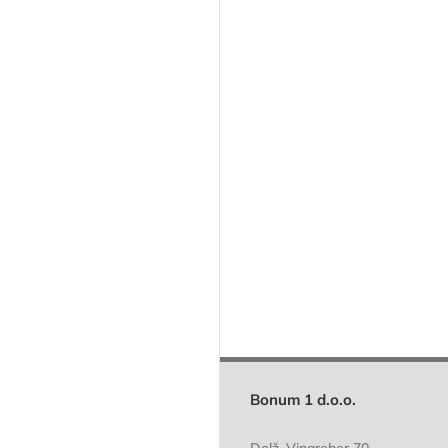
Bonum 1 d.o.o.
Dolž, Vinareber 70,