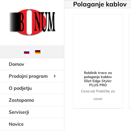
Polaganje kablov
Skip
to
content
Domov
Robilnik trave za
Prodajni program
polaganje kablov
Eliet Edge Styler
PLUS PRO
O podjetju
Cena od: Pokličite za
ceno!
Zastopamo
Serviserji
Novice