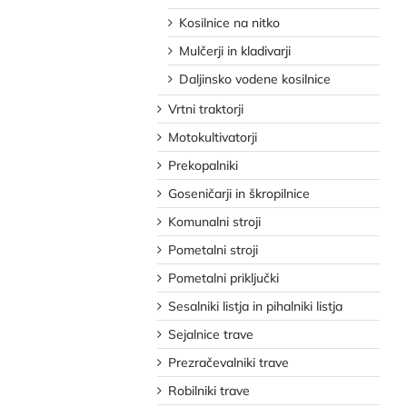
Kosilnice na nitko
Mulčerji in kladivarji
Daljinsko vodene kosilnice
Vrtni traktorji
Motokultivatorji
Prekopalniki
Goseničarji in škropilnice
Komunalni stroji
Pometalni stroji
Pometalni priključki
Sesalniki listja in pihalniki listja
Sejalnice trave
Prezračevalniki trave
Robilniki trave