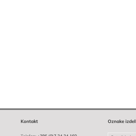
Kontakt
Oznake izde
Telefon:
+386 (0)7 34 34 160