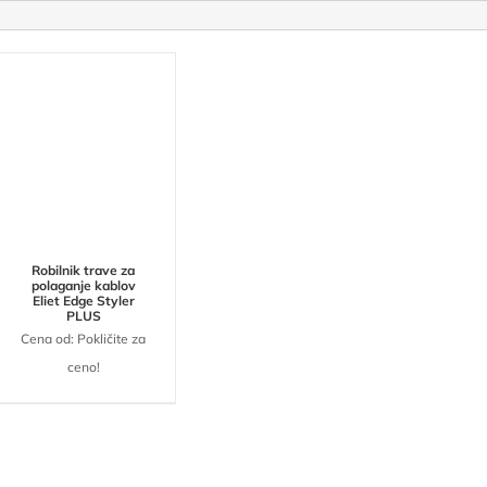
Robilnik trave za
polaganje kablov
Eliet Edge Styler
PLUS
Cena od: Pokličite za
ceno!