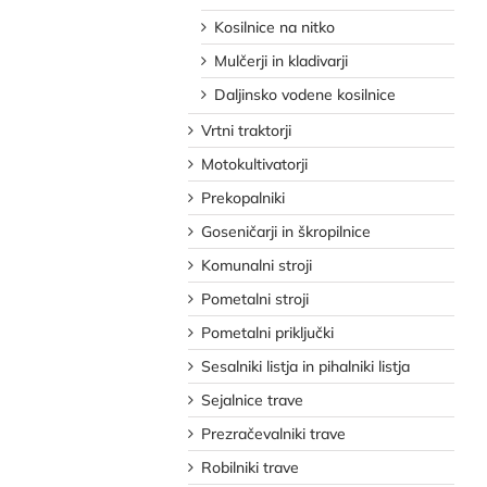
Kosilnice na nitko
Mulčerji in kladivarji
Daljinsko vodene kosilnice
Vrtni traktorji
Motokultivatorji
Prekopalniki
Goseničarji in škropilnice
Komunalni stroji
Pometalni stroji
Pometalni priključki
Sesalniki listja in pihalniki listja
Sejalnice trave
Prezračevalniki trave
Robilniki trave