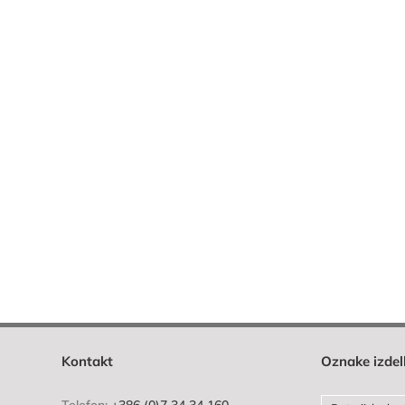
Kontakt
Oznake izde
Telefon:
+386 (0)7 34 34 160