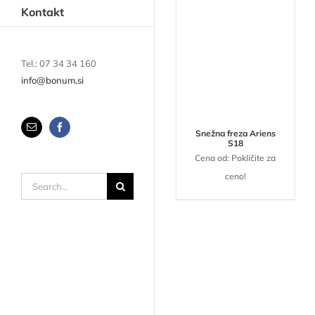
Kontakt
Tel.: 07 34 34 160
info@bonum.si
Email
Facebook
Snežna freza Ariens
S18
Cena od: Pokličite za
ceno!
Search
for: