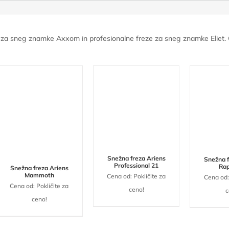
e za sneg znamke Axxom in profesionalne freze za sneg znamke Eliet. 
Snežna freza Ariens
Snežna f
Professional 21
Rap
Snežna freza Ariens
Mammoth
Cena od: Pokličite za
Cena od:
Cena od: Pokličite za
ceno!
c
ceno!