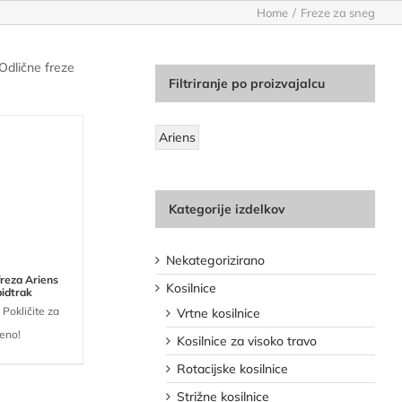
Home
Freze za sneg
Odlične freze
Filtriranje po proizvajalcu
Ariens
Kategorije izdelkov
Nekategorizirano
reza Ariens
Kosilnice
idtrak
 Pokličite za
Vrtne kosilnice
eno!
Kosilnice za visoko travo
Rotacijske kosilnice
Strižne kosilnice