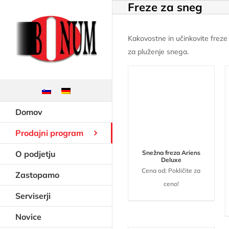
Freze za sneg
Skip
to
content
Kakovostne in učinkovite frez
za pluženje snega.
Domov
Prodajni program
O podjetju
Snežna freza Ariens
Deluxe
Cena od: Pokličite za
Zastopamo
ceno!
Serviserji
Novice