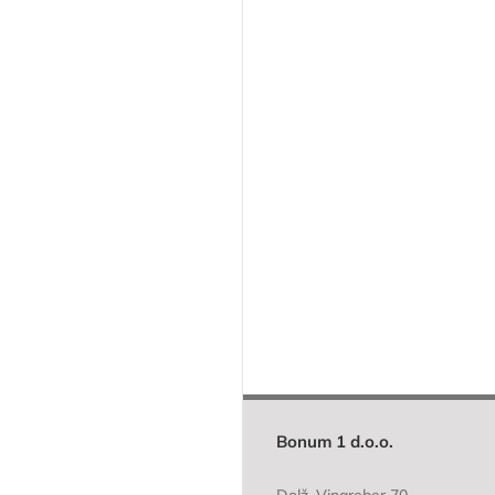
Bonum 1 d.o.o.
Dolž, Vinareber 70,