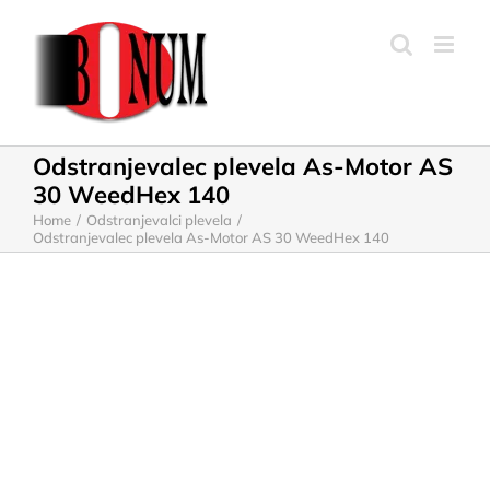
Skip
to
content
Odstranjevalec plevela As-Motor AS
30 WeedHex 140
Home
Odstranjevalci plevela
Odstranjevalec plevela As-Motor AS 30 WeedHex 140