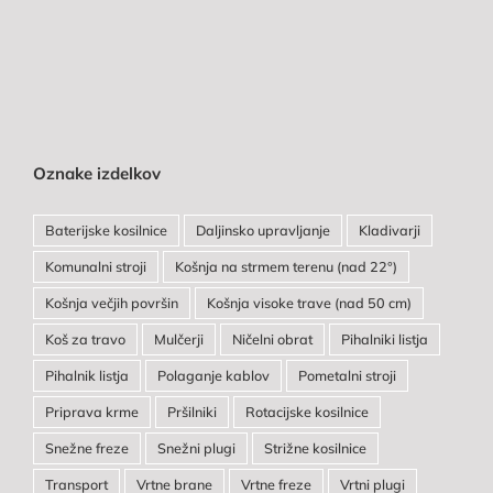
Oznake izdelkov
Baterijske kosilnice
Daljinsko upravljanje
Kladivarji
Komunalni stroji
Košnja na strmem terenu (nad 22°)
Košnja večjih površin
Košnja visoke trave (nad 50 cm)
Koš za travo
Mulčerji
Ničelni obrat
Pihalniki listja
Pihalnik listja
Polaganje kablov
Pometalni stroji
Priprava krme
Pršilniki
Rotacijske kosilnice
Snežne freze
Snežni plugi
Strižne kosilnice
Transport
Vrtne brane
Vrtne freze
Vrtni plugi