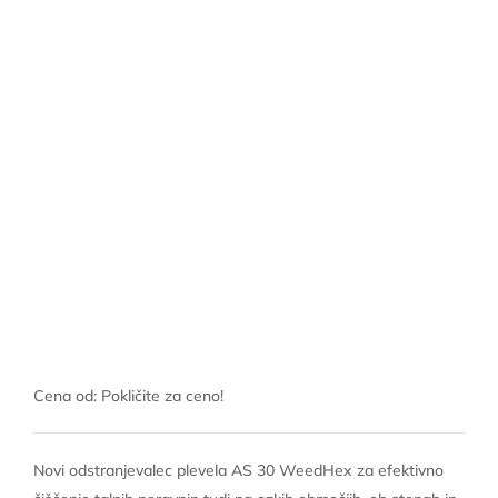
Cena od: Pokličite za ceno!
Novi odstranjevalec plevela AS 30 WeedHex za efektivno