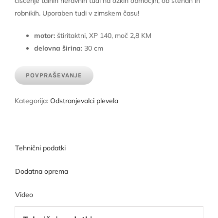
čiščenje talnih neravnin tudi na ozkih območjih, ob stenah in
robnikih. Uporaben tudi v zimskem času!
motor:
štiritaktni, XP 140, moč 2,8 KM
delovna širina
: 30 cm
POVPRAŠEVANJE
Kategorija:
Odstranjevalci plevela
Tehnični podatki
Dodatna oprema
Video