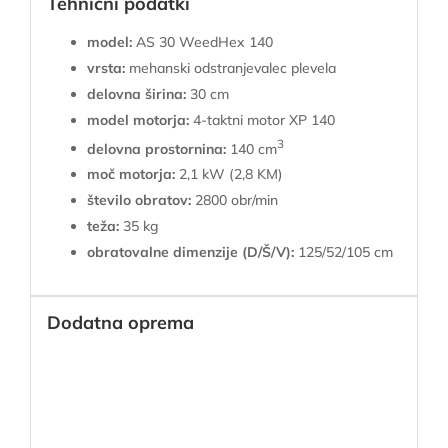
Tehnični podatki
model:
AS 30 WeedHex 140
vrsta:
mehanski odstranjevalec plevela
delovna širina:
30 cm
model motorja:
4-taktni motor XP 140
3
delovna prostornina:
140 cm
moč motorja:
2,1 kW (2,8 KM)
število obratov:
2800 obr/min
teža:
35 kg
obratovalne dimenzije (D/Š/V):
125/52/105 cm
Dodatna oprema