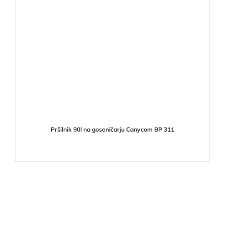
Pršilnik 90l na goseničarju Canycom BP 311