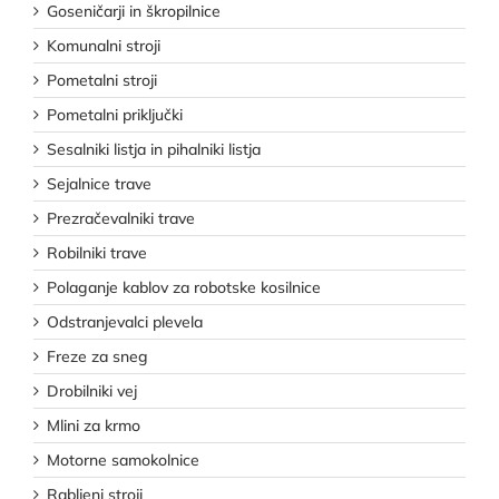
Goseničarji in škropilnice
Komunalni stroji
Pometalni stroji
Pometalni priključki
Sesalniki listja in pihalniki listja
Sejalnice trave
Prezračevalniki trave
Robilniki trave
Polaganje kablov za robotske kosilnice
Odstranjevalci plevela
Freze za sneg
Drobilniki vej
Mlini za krmo
Motorne samokolnice
Rabljeni stroji