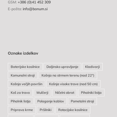
GSM:
+386 (0)41 452 309
E-pošta:
info@bonum.si
Oznake izdelkov
Baterijske kosilnice
Daljinsko upravljanje
Kladivarji
Komunalni stroji
Košnja na strmem terenu (nad 22°)
Košnja večjih površin
Košnja visoke trave (nad 50 cm)
Koš za travo
Mulčerji
Ničelni obrat
Pihalniki listja
Pihalnik listja
Polaganje kablov
Pometalni stroji
Priprava krme
Pršilniki
Rotacijske kosilnice