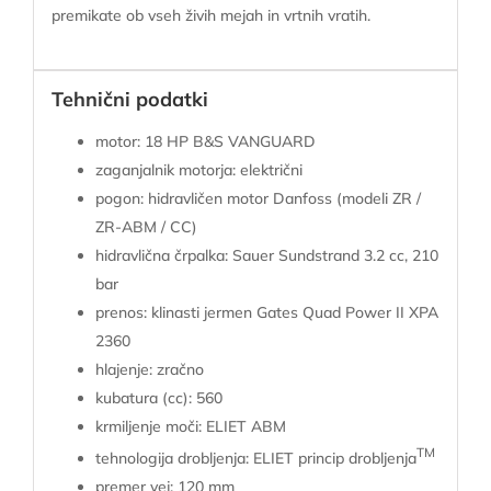
premikate ob vseh živih mejah in vrtnih vratih.
Tehnični podatki
motor: 18 HP B&S VANGUARD
zaganjalnik motorja: električni
pogon: hidravličen motor Danfoss (modeli ZR /
ZR-ABM / CC)
hidravlična črpalka: Sauer Sundstrand 3.2 cc, 210
bar
prenos: klinasti jermen Gates Quad Power II XPA
2360
hlajenje: zračno
kubatura (cc): 560
krmiljenje moči: ELIET ABM
TM
tehnologija drobljenja: ELIET princip drobljenja
premer vej: 120 mm