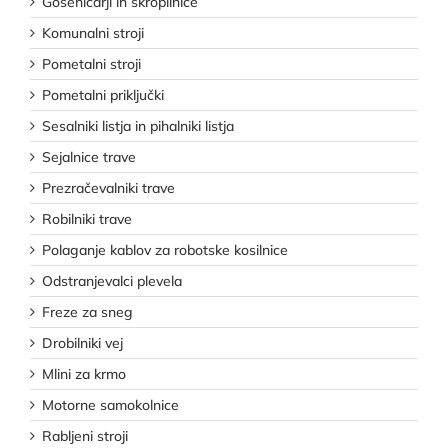
Goseničarji in škropilnice
Komunalni stroji
Pometalni stroji
Pometalni priključki
Sesalniki listja in pihalniki listja
Sejalnice trave
Prezračevalniki trave
Robilniki trave
Polaganje kablov za robotske kosilnice
Odstranjevalci plevela
Freze za sneg
Drobilniki vej
Mlini za krmo
Motorne samokolnice
Rabljeni stroji