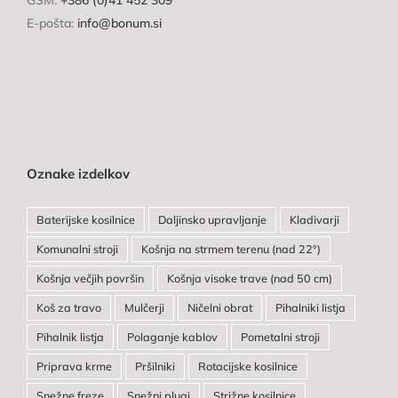
GSM:
+386 (0)41 452 309
E-pošta:
info@bonum.si
Oznake izdelkov
Baterijske kosilnice
Daljinsko upravljanje
Kladivarji
Komunalni stroji
Košnja na strmem terenu (nad 22°)
Košnja večjih površin
Košnja visoke trave (nad 50 cm)
Koš za travo
Mulčerji
Ničelni obrat
Pihalniki listja
Pihalnik listja
Polaganje kablov
Pometalni stroji
Priprava krme
Pršilniki
Rotacijske kosilnice
Snežne freze
Snežni plugi
Strižne kosilnice