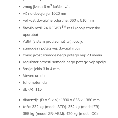
3
zmogljivost: 6 m
koščkov/h
višina dovajanja: 1020 mm
velikost dovajalne odprtine: 660 x 510 mm
TM
število rezil: 24 RESIST
rezil (obojestranska
uporaba)
ABM (sistem proti zamašitvi): opcija
samodejni poteg vej: dovajalni valj
zmogljivost samodejnega potega vej: 23 m/min
regulator hitrosti samodejnega potega vej: opcija
šasija: jeklo 3 in 4 mm
števec ur: da
tahometer: da
db (A): 115
dimenzije (D x Š x V): 1830 x 835 x 1380 mm
teža: 332 kg (model STD), 352 kg (model ZR),
355 kg (model ZR-ABM), 420 kg (model CC)