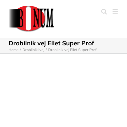
Skip
to
content
Drobilnik vej Eliet Super Prof
Home
Drobilniki vej
Drobilnik vej Eliet Super Prof