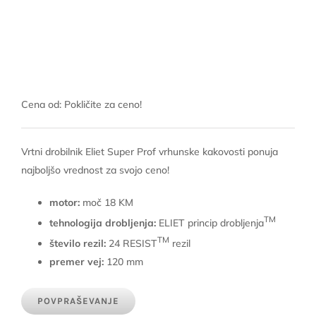
Cena od: Pokličite za ceno!
Vrtni drobilnik Eliet Super Prof vrhunske kakovosti ponuja
najboljšo vrednost za svojo ceno!
motor:
moč 18 KM
TM
tehnologija drobljenja:
ELIET princip drobljenja
TM
število rezil:
24 RESIST
rezil
premer vej:
120 mm
POVPRAŠEVANJE