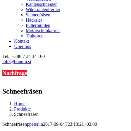
Kantenschneider
Wildkrautentferner
Schneefräsen
Häcksler
Futtermühlen
Motorschubkarren
Traktoren
Kontakt
Über uns
Tel.: +386 7 34 34 160
info@bonum.si
Email
Facebook
Nachfrage
Schneefräsen
Home
Produkte
Schneefräsen
Schneefräsen
ppeterlin
2017-09-04T23:13:21+02:00