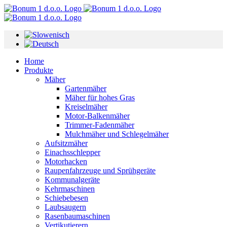
Skip
to
content
Home
Produkte
Mäher
Gartenmäher
Mäher für hohes Gras
Kreiselmäher
Motor-Balkenmäher
Trimmer-Fadenmäher
Mulchmäher und Schlegelmäher
Aufsitzmäher
Einachsschlepper
Motorhacken
Raupenfahrzeuge und Sprühgeräte
Kommunalgeräte
Kehrmaschinen
Schiebebesen
Laubsaugern
Rasenbaumaschinen
Vertikutierern