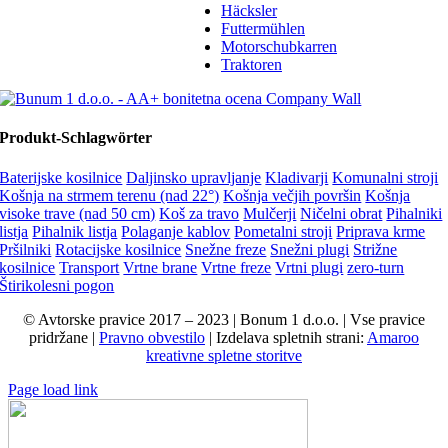
Häcksler
Futtermühlen
Motorschubkarren
Traktoren
Produkt-Schlagwörter
Baterijske kosilnice
Daljinsko upravljanje
Kladivarji
Komunalni stroji
Košnja na strmem terenu (nad 22°)
Košnja večjih površin
Košnja
visoke trave (nad 50 cm)
Koš za travo
Mulčerji
Ničelni obrat
Pihalniki
listja
Pihalnik listja
Polaganje kablov
Pometalni stroji
Priprava krme
Pršilniki
Rotacijske kosilnice
Snežne freze
Snežni plugi
Strižne
kosilnice
Transport
Vrtne brane
Vrtne freze
Vrtni plugi
zero-turn
Štirikolesni pogon
© Avtorske pravice 2017 – 2023 | Bonum 1 d.o.o. | Vse pravice
pridržane |
Pravno obvestilo
| Izdelava spletnih strani:
Amaroo
kreativne spletne storitve
Page load link