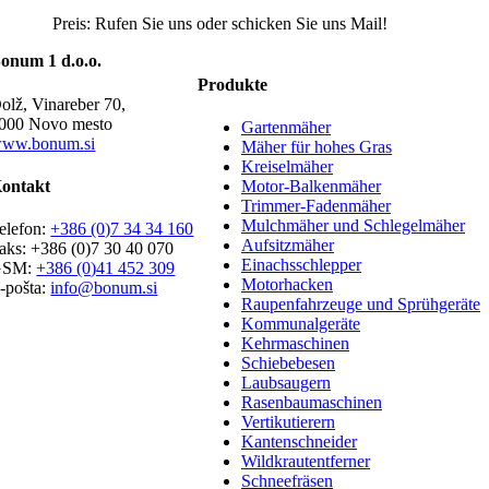
Preis: Rufen Sie uns oder schicken Sie uns Mail!
onum 1 d.o.o.
Produkte
olž, Vinareber 70,
000 Novo mesto
Gartenmäher
ww.bonum.si
Mäher für hohes Gras
Kreiselmäher
ontakt
Motor-Balkenmäher
Trimmer-Fadenmäher
Mulchmäher und Schlegelmäher
elefon:
+386 (0)7 34 34 160
Aufsitzmäher
aks: +386 (0)7 30 40 070
Einachsschlepper
GSM:
+386 (0)41 452 309
Motorhacken
-pošta:
info@bonum.si
Raupenfahrzeuge und Sprühgeräte
Kommunalgeräte
Kehrmaschinen
Schiebebesen
Laubsaugern
Rasenbaumaschinen
Vertikutierern
Kantenschneider
Wildkrautentferner
Schneefräsen