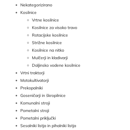
Nekategorizirano
Kosilnice
Vrtne kosilnice
Kosilnice za visoko travo
Rotacijske kosilnice
Strižne kosilnice
Kosilnice na nitko
Mulčerji in kladivarji
Daljinsko vodene kosilnice
Vrtni traktorji
Motokultivatorji
Prekopalniki
Goseničarji in škropilnice
Komunalni stroji
Pometalni stroji
Pometalni priključki
Sesalniki listja in pihalniki listja