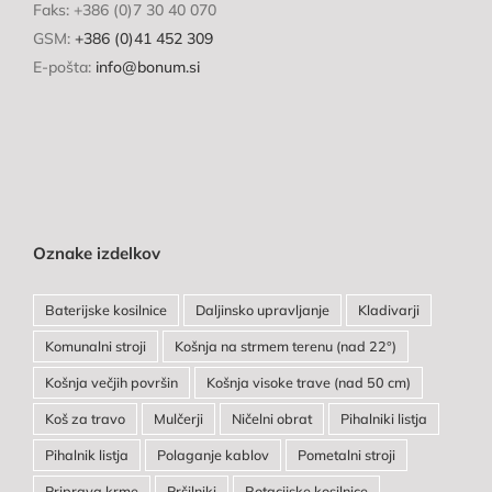
Faks: +386 (0)7 30 40 070
GSM:
+386 (0)41 452 309
E-pošta:
info@bonum.si
Oznake izdelkov
Baterijske kosilnice
Daljinsko upravljanje
Kladivarji
Komunalni stroji
Košnja na strmem terenu (nad 22°)
Košnja večjih površin
Košnja visoke trave (nad 50 cm)
Koš za travo
Mulčerji
Ničelni obrat
Pihalniki listja
Pihalnik listja
Polaganje kablov
Pometalni stroji
Priprava krme
Pršilniki
Rotacijske kosilnice