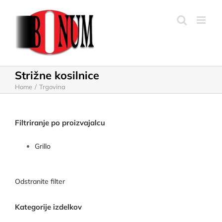
Skip
to
content
Strižne kosilnice
Home
Trgovina
Filtriranje po proizvajalcu
Grillo
Odstranite filter
Kategorije izdelkov